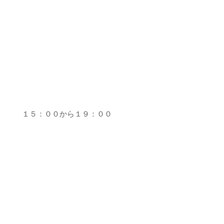
０ １５：００から１９：００